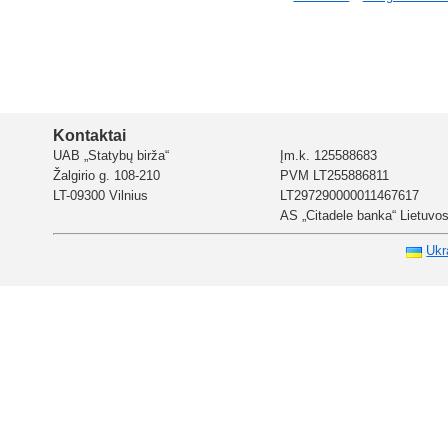
Kontaktai
UAB „Statybų birža“
Įm.k. 125588683
Žalgirio g. 108-210
PVM LT255886811
LT-09300 Vilnius
LT297290000011467617
AS „Citadele banka“ Lietuvos 
Ukr