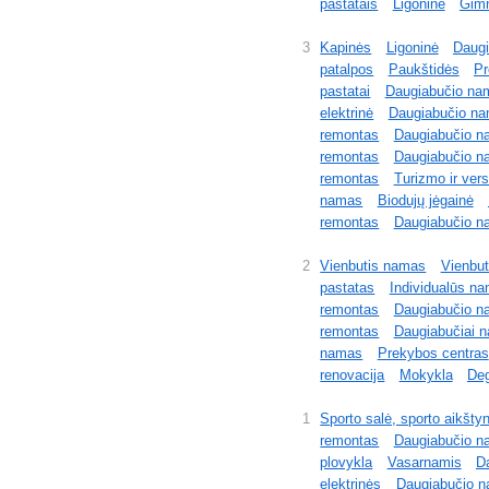
pastatais
Ligoninė
Gimn
3
Kapinės
Ligoninė
Daugi
patalpos
Paukštidės
Pr
pastatai
Daugiabučio na
elektrinė
Daugiabučio n
remontas
Daugiabučio n
remontas
Daugiabučio n
remontas
Turizmo ir vers
namas
Biodujų jėgainė
remontas
Daugiabučio n
2
Vienbutis namas
Vienbu
pastatas
Individualūs na
remontas
Daugiabučio n
remontas
Daugiabučiai na
namas
Prekybos centras
renovacija
Mokykla
Deg
1
Sporto salė, sporto aikšty
remontas
Daugiabučio n
plovykla
Vasarnamis
D
elektrinės
Daugiabučio 