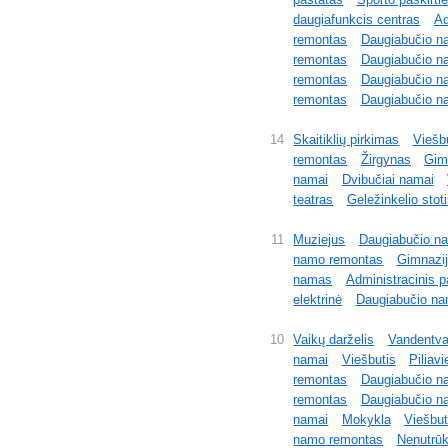
daugiafunkcis centras
Ad
remontas
Daugiabučio n
remontas
Daugiabučio n
remontas
Daugiabučio n
remontas
Daugiabučio n
14
Skaitiklių pirkimas
Viešb
remontas
Žirgynas
Gim
namai
Dvibučiai namai
teatras
Geležinkelio stot
11
Muziejus
Daugiabučio n
namo remontas
Gimnazi
namas
Administracinis p
elektrinė
Daugiabučio n
10
Vaikų darželis
Vandentva
namai
Viešbutis
Piliavi
remontas
Daugiabučio n
remontas
Daugiabučio n
namai
Mokykla
Viešbut
namo remontas
Nenutrūk