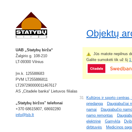
Objektų a
UAB „Statybų birža“
Jūs matote nepilnus du
Žalgirio g. 108-210
Galite sumokėti tik už šį
1
LT-09300 Vilnius
Įm.k. 125588683
PVM LT255886811
LT297290000011467617
AS „Citadele banka“ Lietuvos filialas
31
Kultūros ir sporto centras, 
„Statybų biržos" telefonai
priedanga
Daugiabučiai 
+370 68615807, 68692280
namai
Daugiabučio namo
info@lsb.lt
namo remontas
Daugiab
elektrinė
Gamykla
Dvib
dirbtuvės
Medicinos paga