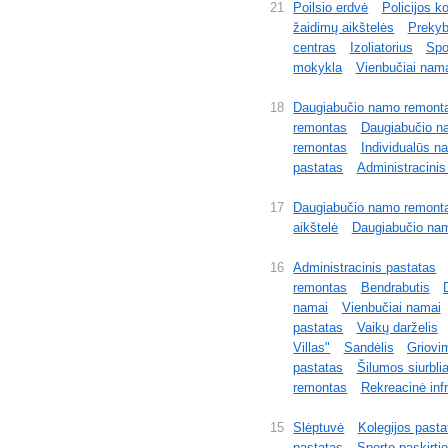
21
Poilsio erdvė
Policijos k
žaidimų aikštelės
Prekyb
centras
Izoliatorius
Spo
mokykla
Vienbučiai nam
18
Daugiabučio namo remont
remontas
Daugiabučio n
remontas
Individualūs na
pastatas
Administracinis
17
Daugiabučio namo remont
aikštelė
Daugiabučio na
16
Administracinis pastatas
remontas
Bendrabutis
namai
Vienbučiai namai
pastatas
Vaikų darželis
Villas"
Sandėlis
Griovi
pastatas
Šilumos siurblia
remontas
Rekreacinė infr
15
Slėptuvė
Kolegijos pasta
pastatas
Sporto paskirtie