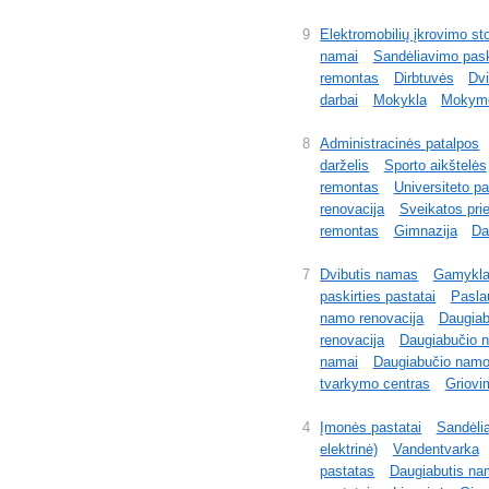
9
Elektromobilių įkrovimo st
namai
Sandėliavimo pask
remontas
Dirbtuvės
Dvi
darbai
Mokykla
Mokymo
8
Administracinės patalpos
darželis
Sporto aikštelės
remontas
Universiteto p
renovacija
Sveikatos pri
remontas
Gimnazija
Da
7
Dvibutis namas
Gamykl
paskirties pastatai
Pasla
namo renovacija
Daugiab
renovacija
Daugiabučio n
namai
Daugiabučio namo
tvarkymo centras
Griovi
4
Įmonės pastatai
Sandėlia
elektrinė)
Vandentvarka
pastatas
Daugiabutis n