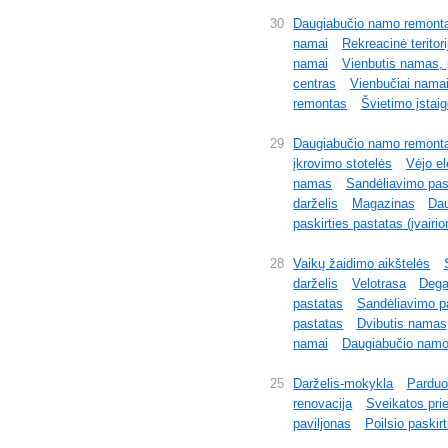
30
Daugiabučio namo remont
namai
Rekreacinė teritorij
namai
Vienbutis namas, p
centras
Vienbučiai nama
remontas
Švietimo įstai
29
Daugiabučio namo remont
įkrovimo stotelės
Vėjo el
namas
Sandėliavimo pask
darželis
Magazinas
Dau
paskirties pastatas (įvair
28
Vaikų žaidimo aikštelės
darželis
Velotrasa
Dega
pastatas
Sandėliavimo pa
pastatas
Dvibutis namas
namai
Daugiabučio namo
25
Darželis-mokykla
Parduo
renovacija
Sveikatos pri
paviljonas
Poilsio paskir