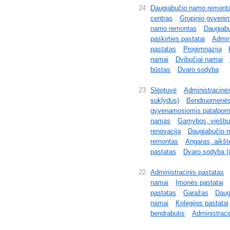
24
Daugiabučio namo remont
centras
Grupinio gyveni
namo remontas
Daugiab
paskirties pastatai
Admin
pastatas
Progimnazija
namai
Dvibučiai namai
būstas
Dvaro sodyba
23
Slėptuvė
Administracinė
suklydus)
Bendruomenės 
gyvenamosiomis patalpom
namas
Gamybos, viešbuč
renovacija
Daugiabučio 
remontas
Angaras, aikšt
pastatas
Dvaro sodyba (
22
Administracinis pastatas
namai
Įmonės pastatai
pastatas
Garažas
Daug
namai
Kolegijos pastatai
bendrabutis
Administraci