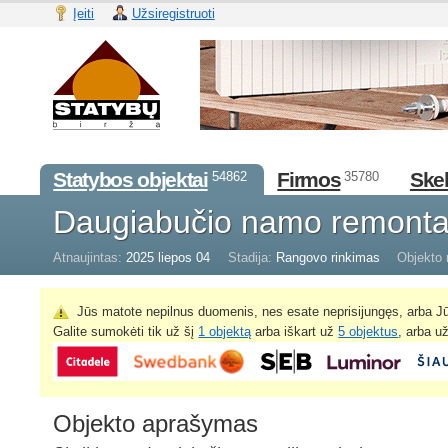
Įeiti
Užsiregistruoti
Statybos objektai
Firmos
Skel
54862
35780
Daugiabučio namo remont
Atnaujintas:
2025 liepos 04
Stadija:
Rangovo rinkimas
Objekto 
Jūs matote nepilnus duomenis, nes esate neprisijungęs, arba Jū
Galite sumokėti tik už šį
1 objektą
arba iškart už
5 objektus
, arba u
Objekto aprašymas