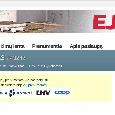
bimų lenta
Prenumerata
Apie paslaugą
as
#43242
rūšis:
Konkursas
Paskirtis:
Gyvenamoji
sų prenumerata yra pasibaigusi!
žsisakykite objektų
prenumeratą
.