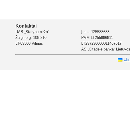
Kontaktai
UAB „Statybų birža“
Įm.k. 125588683
Žalgirio g. 108-210
PVM LT255886811
LT-09300 Vilnius
LT297290000011467617
AS „Citadele banka“ Lietuvos 
Ukr