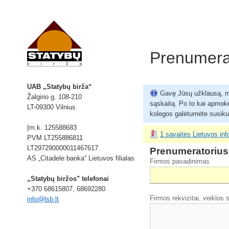
Prenumera
UAB „Statybų birža“
Gavę Jūsų užklausą, me
Žalgirio g. 108-210
sąskaitą. Po to kai apmok
LT-09300 Vilnius
kolegos galėtumėte susikurt
Įm.k. 125588683
1 savaitės Lietuvos in
PVM LT255886811
LT297290000011467617
Prenumeratorius
AS „Citadele banka“ Lietuvos filialas
Firmos pavadinimas
„Statybų biržos" telefonai
+370 68615807, 68692280
Firmos rekvizitai, veiklos s
info@lsb.lt