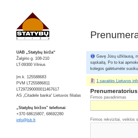
Prenumera
UAB „Statybų birža“
Gavę Jūsų užklausą, me
Žalgirio g. 108-210
sąskaitą. Po to kai apmok
LT-09300 Vilnius
kolegos galėtumėte susikurt
Įm.k. 125588683
1 savaitės Lietuvos in
PVM LT255886811
LT297290000011467617
Prenumeratorius
AS „Citadele banka“ Lietuvos filialas
Firmos pavadinimas
„Statybų biržos" telefonai
+370 68615807, 68692280
Firmos rekvizitai, veiklos s
info@lsb.lt