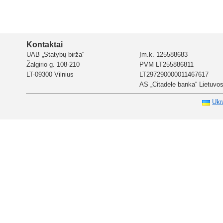
Kontaktai
UAB „Statybų birža“
Įm.k. 125588683
Žalgirio g. 108-210
PVM LT255886811
LT-09300 Vilnius
LT297290000011467617
AS „Citadele banka“ Lietuvos 
Ukr