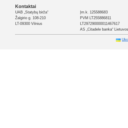
Kontaktai
UAB „Statybų birža“
Įm.k. 125588683
Žalgirio g. 108-210
PVM LT255886811
LT-09300 Vilnius
LT297290000011467617
AS „Citadele banka“ Lietuvos 
Ukr