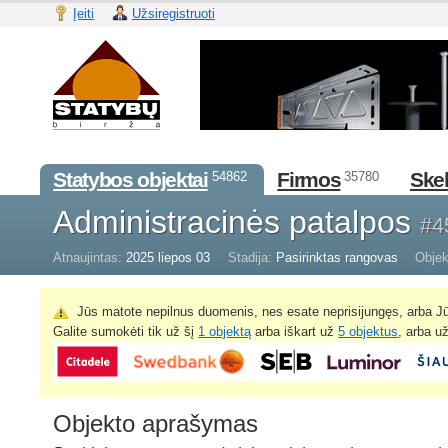
Įeiti
Užsiregistruoti
Statybos objektai
Firmos
Skel
54862
35780
Administracinės patalpos
#4
Atnaujintas:
2025 liepos 03
Stadija:
Pasirinktas rangovas
Objek
Jūs matote nepilnus duomenis, nes esate neprisijungęs, arba Jū
Galite sumokėti tik už šį
1 objektą
arba iškart už
5 objektus
, arba u
Objekto aprašymas