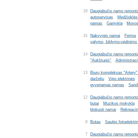
18
Daugiabučio namo remont
autoservisas
Medžioklės
namas
Gamykla
Movo
15
Nakvynės namai
Ferma
valymo, šildymo-vėdinimo į
14
Daugiabučio namo remont
"Aukštupis"
Administraci
13
Biurų kompleksas "Artery"
darželiu
Vėjo elektrinės
gyvenamas namas
Sandė
12
Daugiabučio namo remont
butai
Muzikos mokykla
blokuoti namai
Rekreacin
8
Butas
Saulės fotoelektri
7
Daugiabučio namo remont