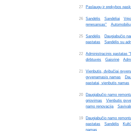
27
Paslaugų ir prekybos paski
26
Sandėlis
Sandėliai
Vėjo
renesansas"
Automobilių
25
Sandėlis
Daugiabučio n
pastatas
Sandėlis su ad
22
Administracinis pastatas 
dirbtuvės
Gaisrinė
Admi
21
Vienbutis, dvibučiai gyven
gyvenamasis namas
Dau
pastatai, vienbutis namas
20
Daugiabučio namo remont
griovimas
Vienbutis gy
namo renovacija
Savivald
19
Daugiabučio namo remont
pastatas
Sandėlis
Kult
namas