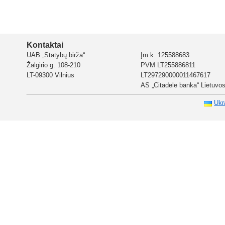
Kontaktai
UAB „Statybų birža“
Įm.k. 125588683
Žalgirio g. 108-210
PVM LT255886811
LT-09300 Vilnius
LT297290000011467617
AS „Citadele banka“ Lietuvos 
Ukr