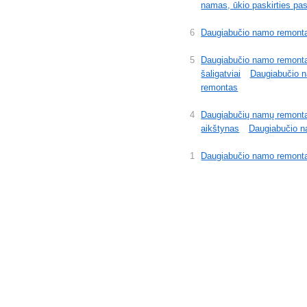
namas, ūkio paskirties pa
6
Daugiabučio namo remont
5
Daugiabučio namo remont
šaligatviai
Daugiabučio 
remontas
4
Daugiabučių namų remont
aikštynas
Daugiabučio n
1
Daugiabučio namo remont