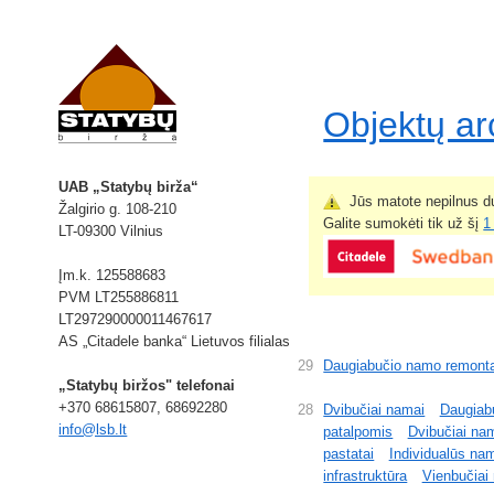
Objektų a
UAB „Statybų birža“
Jūs matote nepilnus du
Žalgirio g. 108-210
Galite sumokėti tik už šį
1
LT-09300 Vilnius
Įm.k. 125588683
PVM LT255886811
LT297290000011467617
AS „Citadele banka“ Lietuvos filialas
29
Daugiabučio namo remont
„Statybų biržos" telefonai
+370 68615807, 68692280
28
Dvibučiai namai
Daugiab
info@lsb.lt
patalpomis
Dvibučiai na
pastatai
Individualūs na
infrastruktūra
Vienbučiai