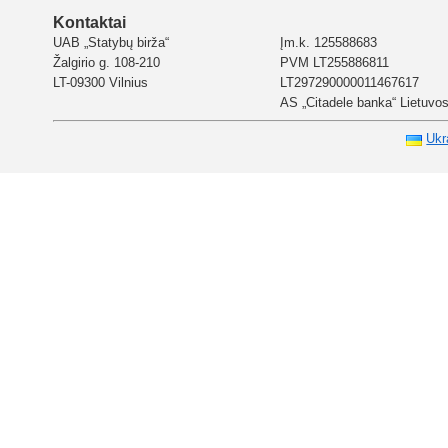
Kontaktai
UAB „Statybų birža“
Įm.k. 125588683
Žalgirio g. 108-210
PVM LT255886811
LT-09300 Vilnius
LT297290000011467617
AS „Citadele banka“ Lietuvos 
Ukr