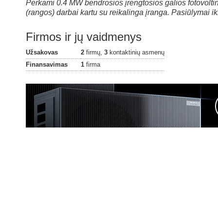
Perkami 0.4 MW bendrosios įrengtosios galios fotovoltin
(rangos) darbai kartu su reikalinga įranga. Pasiūlymai i
Firmos ir jų vaidmenys
Užsakovas
2
firmų,
3
kontaktinių asmenų
Finansavimas
1
firma