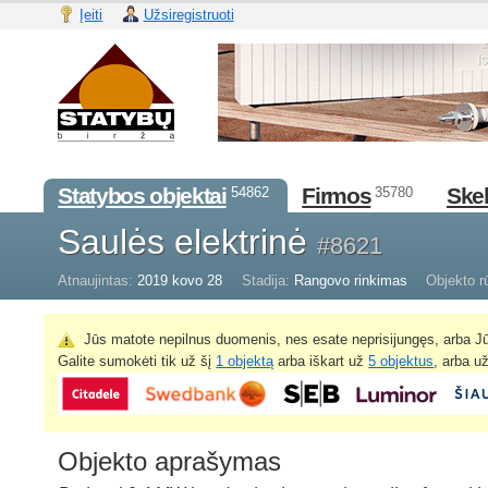
Įeiti
Užsiregistruoti
Statybos objektai
Firmos
Skel
54862
35780
Saulės elektrinė
#8621
Atnaujintas:
2019 kovo 28
Stadija:
Rangovo rinkimas
Objekto r
Jūs matote nepilnus duomenis, nes esate neprisijungęs, arba Jū
Galite sumokėti tik už šį
1 objektą
arba iškart už
5 objektus
, arba u
Objekto aprašymas