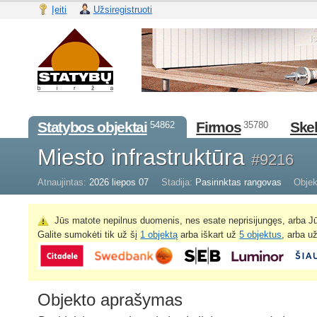
Įeiti
Užsiregistruoti
Statybos objektai
Firmos
Skel
54862
35780
Miesto infrastruktūra
#9216
Atnaujintas:
2026 liepos 07
Stadija:
Pasirinktas rangovas
Objek
Jūs matote nepilnus duomenis, nes esate neprisijungęs, arba Jū
Galite sumokėti tik už šį
1 objektą
arba iškart už
5 objektus
, arba u
Objekto aprašymas