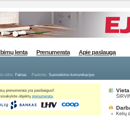
bimų lenta
Prenumerata
Apie paslaugą
to rūšis:
Faktas
Paskirtis:
Susisiekimo komunikacijos
Vieta
sų prenumerata yra pasibaigusi!
ŠIRVIN
žsisakykite objektų
prenumeratą
.
Darba
Kelių 