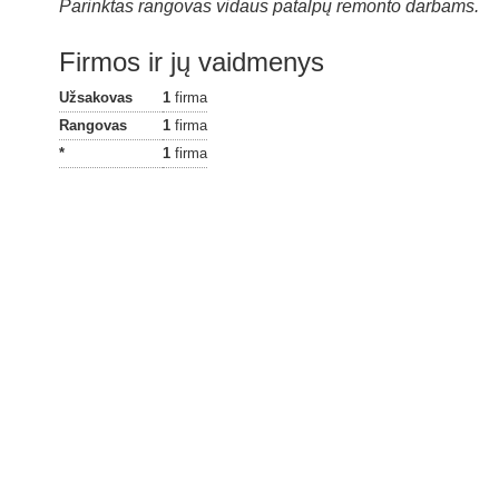
Parinktas rangovas vidaus patalpų remonto darbams.
Firmos ir jų vaidmenys
Užsakovas
1
firma
Rangovas
1
firma
*
1
firma