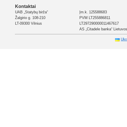
Kontaktai
UAB „Statybų birža“
Įm.k. 125588683
Žalgirio g. 108-210
PVM LT255886811
LT-09300 Vilnius
LT297290000011467617
AS „Citadele banka“ Lietuvos 
Ukr