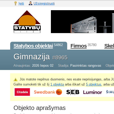
Įeiti
Užsiregistruoti
Statybos objektai
Firmos
Skel
54862
35780
Gimnazija
#8965
Atnaujintas:
2026 liepos 02
Stadija:
Pasirinktas rangovas
Objek
Jūs matote nepilnus duomenis, nes esate neprisijungęs, arba Jū
Galite sumokėti tik už šį
1 objektą
arba iškart už
5 objektus
, arba u
Objekto aprašymas