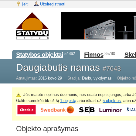
Įeiti
Užsiregistruoti
Statybos objektai
Firmos
Skel
54862
35780
Daugiabutis namas
#7643
Atnaujintas:
2016 kovo 29
Stadija:
Darbų vykdymas
Objekto rū
Jūs matote nepilnus duomenis, nes esate neprisijungęs, arba Jū
Galite sumokėti tik už šį
1 objektą
arba iškart už
5 objektus
, arba u
Objekto aprašymas