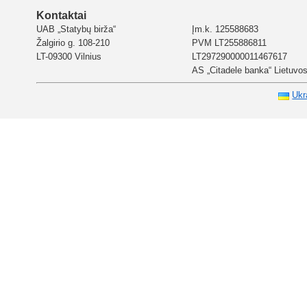
Kontaktai
UAB „Statybų birža“
Įm.k. 125588683
Žalgirio g. 108-210
PVM LT255886811
LT-09300 Vilnius
LT297290000011467617
AS „Citadele banka“ Lietuvos 
Ukr