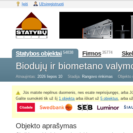
Įeiti
Užsiregistruoti
Statybos objektai
Firmos
Skel
54838
35774
Biodujų ir biometano valymo
Atnaujintas:
2026 liepos 10
Stadija:
Rangovo rinkimas
Objekto 
Jūs matote nepilnus duomenis, nes esate neprisijungęs, arba Jū
Galite sumokėti tik už šį
1 objektą
arba iškart už
5 objektus
, arba u
Objekto aprašymas