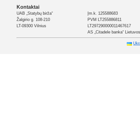
Kontaktai
UAB „Statybų birža“
Įm.k. 125588683
Žalgirio g. 108-210
PVM LT255886811
LT-09300 Vilnius
LT297290000011467617
AS „Citadele banka“ Lietuvos 
Ukr