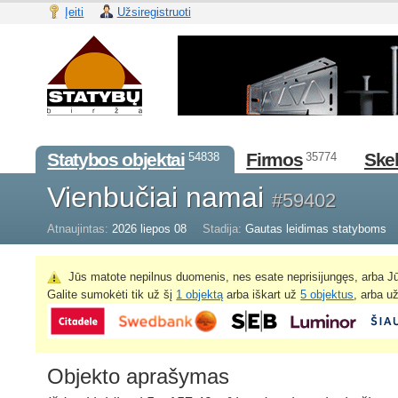
Įeiti
Užsiregistruoti
Statybos objektai
Firmos
Skel
54838
35774
Vienbučiai namai
#59402
Atnaujintas:
2026 liepos 08
Stadija:
Gautas leidimas statyboms
Jūs matote nepilnus duomenis, nes esate neprisijungęs, arba Jū
Galite sumokėti tik už šį
1 objektą
arba iškart už
5 objektus
, arba u
Objekto aprašymas