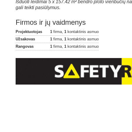
Išduoti leidimai 5 x 157.42 m² bendro ploto vienbučių n
gali teikti pasiūlymus.
Firmos ir jų vaidmenys
Projektuotojas
1
firma,
1
kontaktinis asmuo
Užsakovas
1
firma,
1
kontaktinis asmuo
Rangovas
1
firma,
1
kontaktinis asmuo