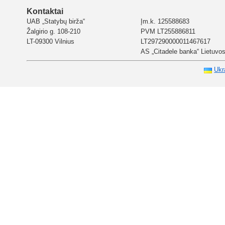
Kontaktai
UAB „Statybų birža“
Įm.k. 125588683
Žalgirio g. 108-210
PVM LT255886811
LT-09300 Vilnius
LT297290000011467617
AS „Citadele banka“ Lietuvos 
Ukr