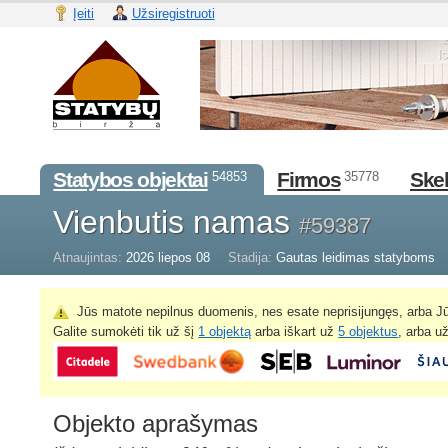
Įeiti
Užsiregistruoti
Statybos objektai
Firmos
Skel
54853
35778
Vienbutis namas
#59387
Atnaujintas:
2026 liepos 08
Stadija:
Gautas leidimas statyboms
Jūs matote nepilnus duomenis, nes esate neprisijungęs, arba Jū
Galite sumokėti tik už šį
1 objektą
arba iškart už
5 objektus
, arba u
Objekto aprašymas