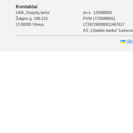
Kontaktai
UAB „Statybų birža“
Įm.k. 125588683
Žalgirio g. 108-210
PVM LT255886811
LT-09300 Vilnius
LT297290000011467617
AS „Citadele banka“ Lietuvos 
Ukr