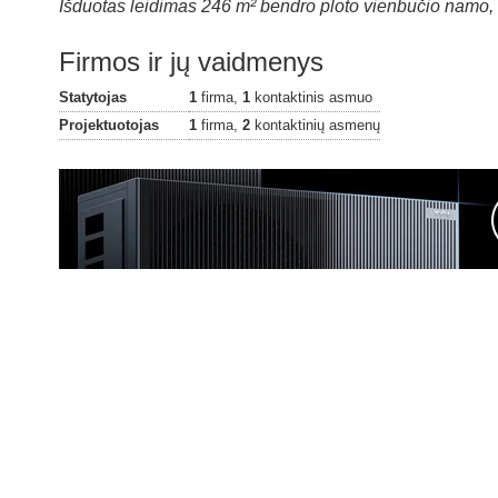
Išduotas leidimas 246 m² bendro ploto vienbučio namo, n
Firmos ir jų vaidmenys
Statytojas
1
firma,
1
kontaktinis asmuo
Projektuotojas
1
firma,
2
kontaktinių asmenų