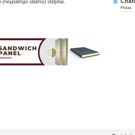
Chara
(neypatingo statinio) statybai.
Plotas