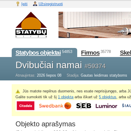
Įeiti
Užsiregistruoti
Statybos objektai
Firmos
Skel
54853
35778
Dvibučiai namai
#59374
Atnaujintas:
2026 liepos 08
Stadija:
Gautas leidimas statyboms
Jūs matote nepilnus duomenis, nes esate neprisijungęs, arba Jū
Galite sumokėti tik už šį
1 objektą
arba iškart už
5 objektus
, arba u
Objekto aprašymas