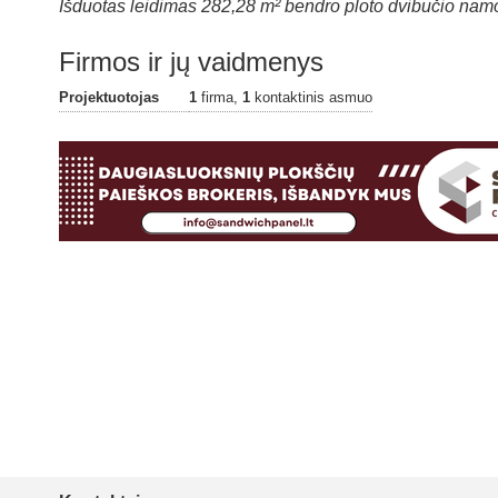
Išduotas leidimas 282,28 m² bendro ploto dvibučio namo 
Firmos ir jų vaidmenys
Projektuotojas
1
firma,
1
kontaktinis asmuo