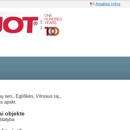
Atgalinis ryšys
 sen., Egliškės, Vilniaus raj.,
us apskr.
i objekte
statyba