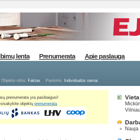
bimų lenta
Prenumerata
Apie paslaugą
Objekto rūšis:
Faktas
Paskirtis:
Individualūs namai
Vieta
sų prenumerata yra pasibaigusi!
Mickūnų
žsisakykite objektų
prenumeratą
.
Vilnia
Darba
Nauja 