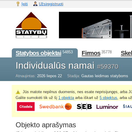
Įeiti
Užsiregistruoti
Statybos objektai
Firmos
Skel
54853
35778
Individualūs namai
#59370
Atnaujintas:
2026 liepos 22
Stadija:
Gautas leidimas statyboms
Jūs matote nepilnus duomenis, nes esate neprisijungęs, arba Jū
Galite sumokėti tik už šį
1 objektą
arba iškart už
5 objektus
, arba u
Objekto aprašymas