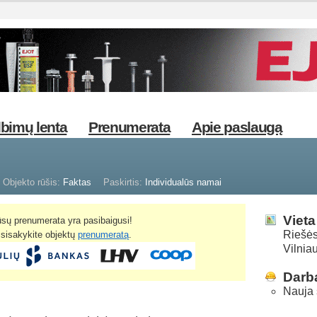
bimų lenta
Prenumerata
Apie paslaugą
Objekto rūšis:
Faktas
Paskirtis:
Individualūs namai
Vieta
sų prenumerata yra pasibaigusi!
Riešės 
žsisakykite objektų
prenumeratą
.
Vilnia
Darba
Nauja 