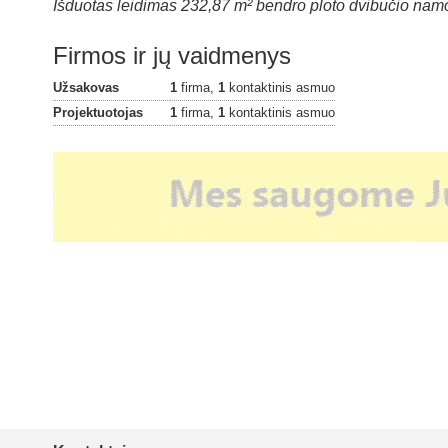
Išduotas leidimas 232,87 m² bendro ploto dvibučio namo 
Firmos ir jų vaidmenys
Užsakovas
1
firma,
1
kontaktinis asmuo
Projektuotojas
1
firma,
1
kontaktinis asmuo