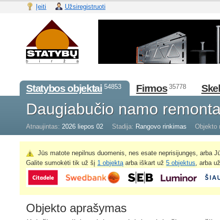
Įeiti
Užsiregistruoti
Statybos objektai
Firmos
Skel
54853
35778
Daugiabučio namo remontas
Atnaujintas:
2026 liepos 02
Stadija:
Rangovo rinkimas
Objekto 
Jūs matote nepilnus duomenis, nes esate neprisijungęs, arba Jū
Galite sumokėti tik už šį
1 objektą
arba iškart už
5 objektus
, arba u
Objekto aprašymas