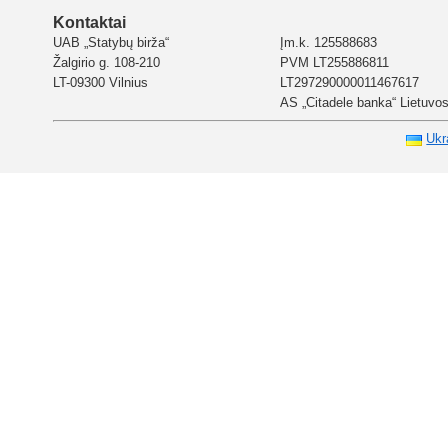
Kontaktai
UAB „Statybų birža“
Įm.k. 125588683
Žalgirio g. 108-210
PVM LT255886811
LT-09300 Vilnius
LT297290000011467617
AS „Citadele banka“ Lietuvos 
Ukr