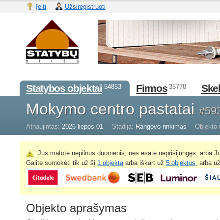
Įeiti
Užsiregistruoti
Statybos objektai
Firmos
Skel
54853
35778
Mokymo centro pastatai
#59
Atnaujintas:
2026 liepos 01
Stadija:
Rangovo rinkimas
Objekto 
Jūs matote nepilnus duomenis, nes esate neprisijungęs, arba Jū
Galite sumokėti tik už šį
1 objektą
arba iškart už
5 objektus
, arba u
Objekto aprašymas