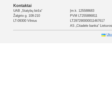
Kontaktai
UAB „Statybų birža“
Įm.k. 125588683
Žalgirio g. 108-210
PVM LT255886811
LT-09300 Vilnius
LT297290000011467617
AS „Citadele banka“ Lietuvos 
Ukr