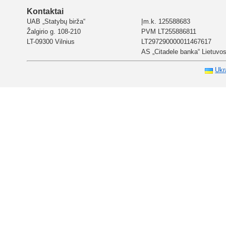
Kontaktai
UAB „Statybų birža“
Įm.k. 125588683
Žalgirio g. 108-210
PVM LT255886811
LT-09300 Vilnius
LT297290000011467617
AS „Citadele banka“ Lietuvos 
Ukr