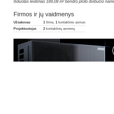
Išduotas leidimas 189,08 m² bendro ploto dvibučio namo 
Firmos ir jų vaidmenys
Užsakovas
1
firma,
1
kontaktinis asmuo
Projektuotojas
2
kontaktinių asmenų