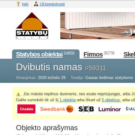
Įeiti
Užsiregistruoti
Statybos objektai
Firmos
Skel
54850
35778
Dvibutis namas
#59311
Atnaujintas:
2026 birželio 29
Stadija:
Gautas leidimas statyboms
Jūs matote nepilnus duomenis, nes esate neprisijungęs, arba Jū
Galite sumokėti tik už šį
1 objektą
arba iškart už
5 objektus
, arba u
Objekto aprašymas