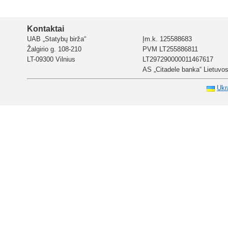
Kontaktai
UAB „Statybų birža“
Įm.k. 125588683
Žalgirio g. 108-210
PVM LT255886811
LT-09300 Vilnius
LT297290000011467617
AS „Citadele banka“ Lietuvos 
Ukr