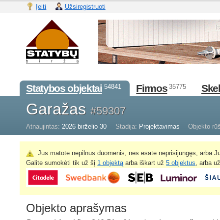
Įeiti
Užsiregistruoti
Statybos objektai
Firmos
Skel
54841
35775
Garažas
#59307
Atnaujintas:
2026 birželio 30
Stadija:
Projektavimas
Objekto rūš
Jūs matote nepilnus duomenis, nes esate neprisijungęs, arba Jū
Galite sumokėti tik už šį
1 objektą
arba iškart už
5 objektus
, arba u
Objekto aprašymas