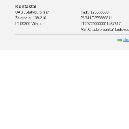
Kontaktai
UAB „Statybų birža“
Įm.k. 125588683
Žalgirio g. 108-210
PVM LT255886811
LT-09300 Vilnius
LT297290000011467617
AS „Citadele banka“ Lietuvos 
Ukr