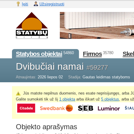
Įeiti
Užsiregistruoti
Statybos objektai
Firmos
Skel
54860
35780
Dvibučiai namai
#59277
Atnaujintas:
2026 liepos 02
Stadija:
Gautas leidimas statyboms
Jūs matote nepilnus duomenis, nes esate neprisijungęs, arba Jū
Galite sumokėti tik už šį
1 objektą
arba iškart už
5 objektus
, arba u
Objekto aprašymas