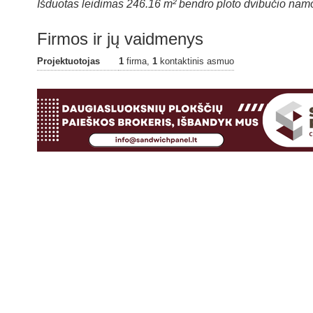
Išduotas leidimas 246.16 m² bendro ploto dvibučio namo,
Firmos ir jų vaidmenys
Projektuotojas
1
firma,
1
kontaktinis asmuo