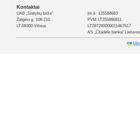
Kontaktai
UAB „Statybų birža“
Įm.k. 125588683
Žalgirio g. 108-210
PVM LT255886811
LT-09300 Vilnius
LT297290000011467617
AS „Citadele banka“ Lietuvos 
Ukr