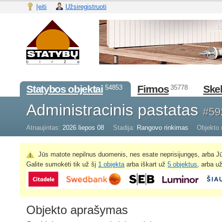
Įeiti
Užsiregistruoti
Statybos objektai
Firmos
Skel
54853
35778
Administracinis pastatas
#59
Atnaujintas:
2026 liepos 08
Stadija:
Rangovo rinkimas
Objekto 
Jūs matote nepilnus duomenis, nes esate neprisijungęs, arba Jū
Galite sumokėti tik už šį
1 objektą
arba iškart už
5 objektus
, arba u
Objekto aprašymas