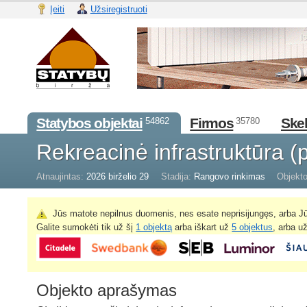
Įeiti
Užsiregistruoti
Statybos objektai
Firmos
Skel
54862
35780
Rekreacinė infrastruktūra (
Atnaujintas:
2026 birželio 29
Stadija:
Rangovo rinkimas
Objekto
Jūs matote nepilnus duomenis, nes esate neprisijungęs, arba Jū
Galite sumokėti tik už šį
1 objektą
arba iškart už
5 objektus
, arba u
Objekto aprašymas