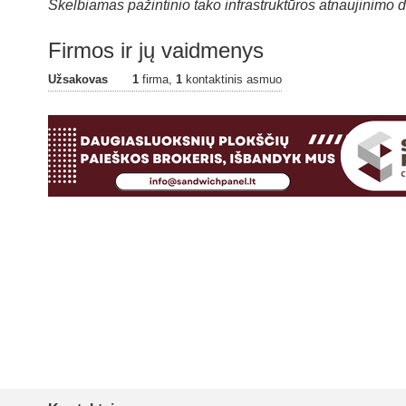
Skelbiamas pažintinio tako infrastruktūros atnaujinimo 
Firmos ir jų vaidmenys
Užsakovas
1
firma,
1
kontaktinis asmuo