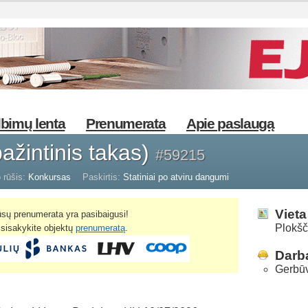
bimų lenta
Prenumerata
Apie paslaugą
pažintinis takas)
#59215
 rūšis:
Konkursas
Paskirtis:
Statiniai po atviru dangumi
Vieta
sų prenumerata yra pasibaigusi!
Plokšč
žsisakykite objektų
prenumeratą
.
Darba
Gerbūv