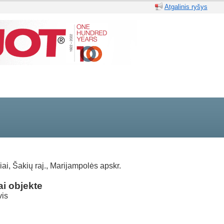
Atgalinis ryšys
iai, Šakių raj., Marijampolės apskr.
i objekte
is