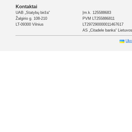
Kontaktai
UAB „Statybų birža“
Įm.k. 125588683
Žalgirio g. 108-210
PVM LT255886811
LT-09300 Vilnius
LT297290000011467617
AS „Citadele banka“ Lietuvos 
Ukr