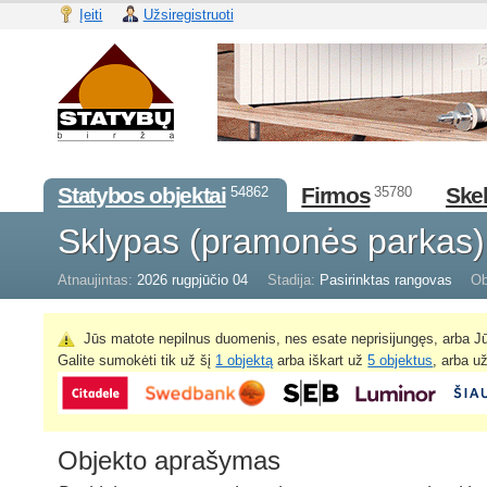
Įeiti
Užsiregistruoti
Statybos objektai
Firmos
Skel
54862
35780
Sklypas (pramonės parkas
Atnaujintas:
2026 rugpjūčio 04
Stadija:
Pasirinktas rangovas
Ob
Jūs matote nepilnus duomenis, nes esate neprisijungęs, arba Jū
Galite sumokėti tik už šį
1 objektą
arba iškart už
5 objektus
, arba u
Objekto aprašymas