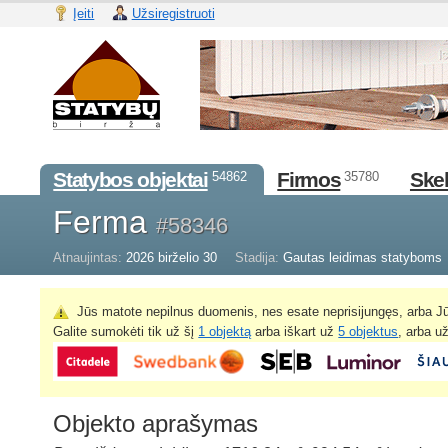
Įeiti
Užsiregistruoti
Statybos objektai
Firmos
Skel
54862
35780
Ferma
#58346
Atnaujintas:
2026 birželio 30
Stadija:
Gautas leidimas statyboms
Jūs matote nepilnus duomenis, nes esate neprisijungęs, arba Jū
Galite sumokėti tik už šį
1 objektą
arba iškart už
5 objektus
, arba u
Objekto aprašymas