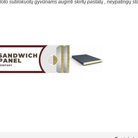
oto sublokuotų gyvūnams auginti skirtų pastatų , neypatingų sta