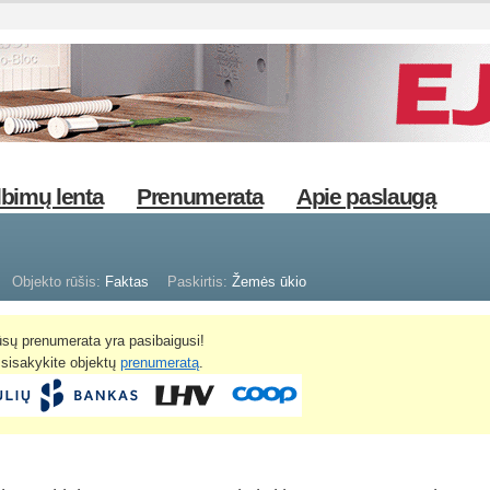
bimų lenta
Prenumerata
Apie paslaugą
Objekto rūšis:
Faktas
Paskirtis:
Žemės ūkio
sų prenumerata yra pasibaigusi!
žsisakykite objektų
prenumeratą
.