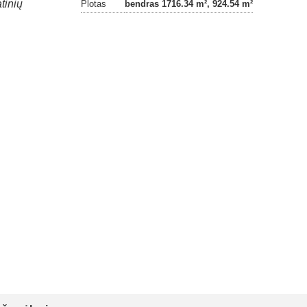
tinių
Plotas
bendras 1716.34 m², 924.54 m²