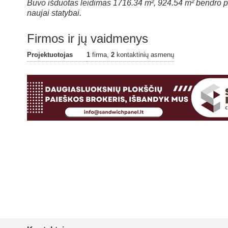
Buvo išduotas leidimas 1716.34 m², 924.54 m² bendro pl
naujai statybai.
Firmos ir jų vaidmenys
Projektuotojas
1
firma,
2
kontaktinių asmenų