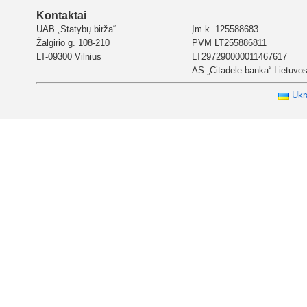
Kontaktai
UAB „Statybų birža“
Įm.k. 125588683
Žalgirio g. 108-210
PVM LT255886811
LT-09300 Vilnius
LT297290000011467617
AS „Citadele banka“ Lietuvos 
Ukr