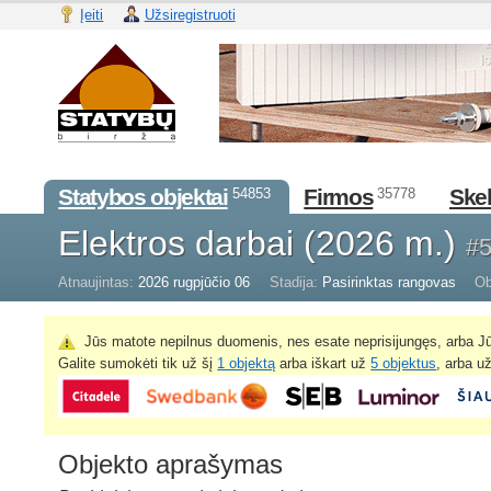
Įeiti
Užsiregistruoti
Statybos objektai
Firmos
Skel
54853
35778
Elektros darbai (2026 m.)
#
Atnaujintas:
2026 rugpjūčio 06
Stadija:
Pasirinktas rangovas
Ob
Jūs matote nepilnus duomenis, nes esate neprisijungęs, arba Jū
Galite sumokėti tik už šį
1 objektą
arba iškart už
5 objektus
, arba u
Objekto aprašymas