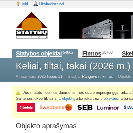
Įeiti
Užsiregistruoti
Statybos objektai
Firmos
Skel
54862
35780
Keliai, tiltai, takai (2026 m.
Atnaujintas:
2026 liepos 31
Stadija:
Rangovo rinkimas
Objekto 
Jūs matote nepilnus duomenis, nes esate neprisijungęs, arba Jū
Galite sumokėti tik už šį
1 objektą
arba iškart už
5 objektus
, arba u
Objekto aprašymas