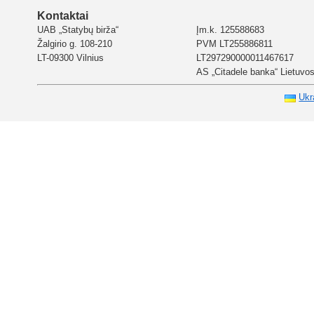
Kontaktai
UAB „Statybų birža“
Įm.k. 125588683
Žalgirio g. 108-210
PVM LT255886811
LT-09300 Vilnius
LT297290000011467617
AS „Citadele banka“ Lietuvos 
Ukr