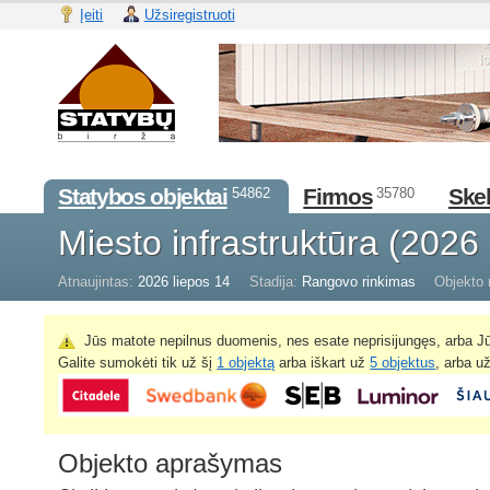
Įeiti
Užsiregistruoti
Statybos objektai
Firmos
Skel
54862
35780
Miesto infrastruktūra (2026
Atnaujintas:
2026 liepos 14
Stadija:
Rangovo rinkimas
Objekto 
Jūs matote nepilnus duomenis, nes esate neprisijungęs, arba Jū
Galite sumokėti tik už šį
1 objektą
arba iškart už
5 objektus
, arba u
Objekto aprašymas