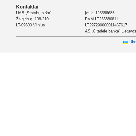
Kontaktai
UAB „Statybų birža“
Įm.k. 125588683
Žalgirio g. 108-210
PVM LT255886811
LT-09300 Vilnius
LT297290000011467617
AS „Citadele banka“ Lietuvos 
Ukr