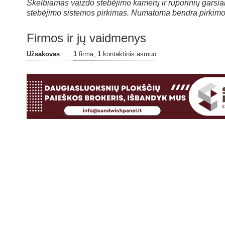
Skelbiamas vaizdo stebėjimo kamerų ir ruporinių garsia
stebėjimo sistemos pirkimas. Numatoma bendra pirkimo v
Firmos ir jų vaidmenys
Užsakovas
1
firma,
1
kontaktinis asmuo