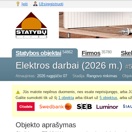
Įeiti
Užsiregistruoti
Statybos objektai
Firmos
Skel
54862
35780
Elektros darbai (2026 m.)
#
Atnaujintas:
2026 rugpjūčio 07
Stadija:
Rangovo rinkimas
Objek
Jūs matote nepilnus duomenis, nes esate neprisijungęs, arba Jū
Galite sumokėti tik už šį
1 objektą
arba iškart už
5 objektus
, arba u
Objekto aprašymas