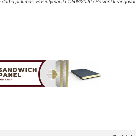
arbų pirkimas. Pasiūlymai iki 12/08/2026./ Pasirinkti rangovai