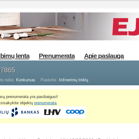
bimų lenta
Prenumerata
Apie paslaugą
57865
to rūšis:
Konkursas
Paskirtis:
Inžinerinių tinklų
sų prenumerata yra pasibaigusi!
žsisakykite objektų
prenumeratą
.