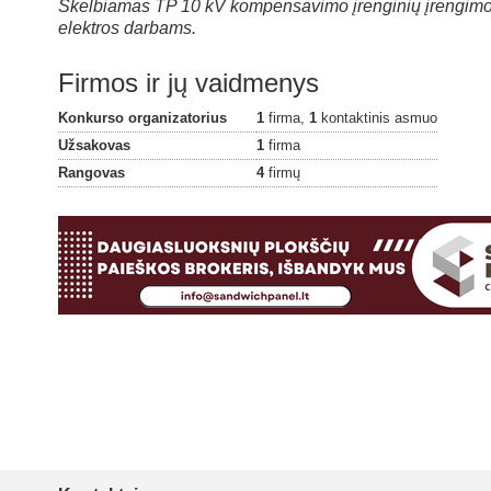
Skelbiamas TP 10 kV kompensavimo įrenginių įrengimo d
elektros darbams.
Firmos ir jų vaidmenys
Konkurso organizatorius
1
firma,
1
kontaktinis asmuo
Užsakovas
1
firma
Rangovas
4
firmų