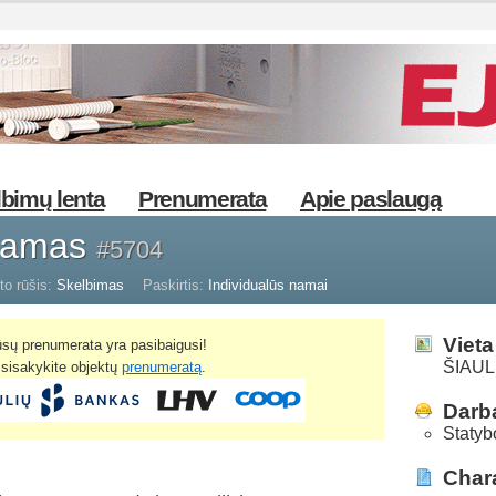
bimų lenta
Prenumerata
Apie paslaugą
 namas
#5704
to rūšis:
Skelbimas
Paskirtis:
Individualūs namai
Vieta
sų prenumerata yra pasibaigusi!
ŠIAULI
žsisakykite objektų
prenumeratą
.
Darba
Statyb
Chara