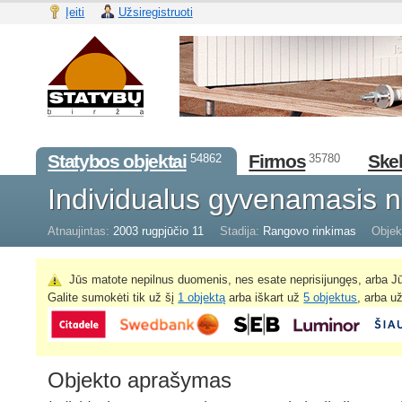
Įeiti
Užsiregistruoti
Statybos objektai
Firmos
Skel
54862
35780
Individualus gyvenamasis
Atnaujintas:
2003 rugpjūčio 11
Stadija:
Rangovo rinkimas
Objek
Jūs matote nepilnus duomenis, nes esate neprisijungęs, arba Jū
Galite sumokėti tik už šį
1 objektą
arba iškart už
5 objektus
, arba u
Objekto aprašymas