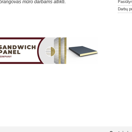
brangovas mūro darbams atlikti.
Pasiūlym
Darbų p