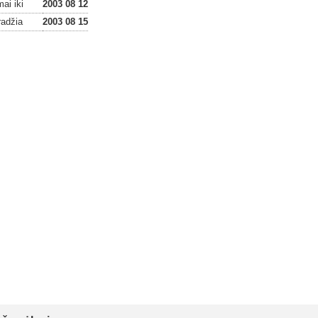
ai iki
2003 08 12
radžia
2003 08 15