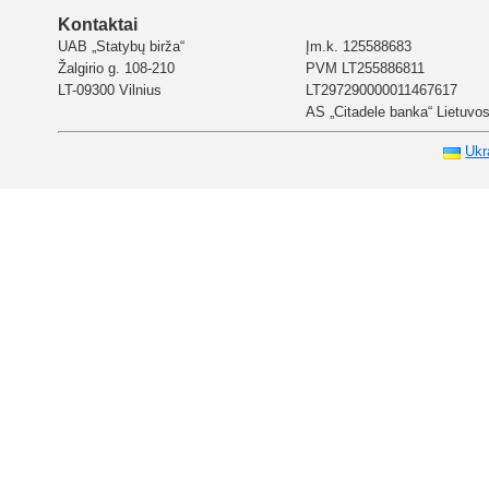
Kontaktai
UAB „Statybų birža“
Įm.k. 125588683
Žalgirio g. 108-210
PVM LT255886811
LT-09300 Vilnius
LT297290000011467617
AS „Citadele banka“ Lietuvos 
Ukr