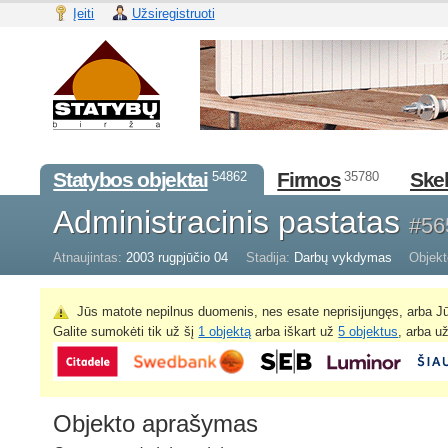
Įeiti
Užsiregistruoti
Statybos objektai
Firmos
Skel
54862
35780
Administracinis pastatas
#56
Atnaujintas:
2003 rugpjūčio 04
Stadija:
Darbų vykdymas
Objekt
Jūs matote nepilnus duomenis, nes esate neprisijungęs, arba Jū
Galite sumokėti tik už šį
1 objektą
arba iškart už
5 objektus
, arba u
Objekto aprašymas