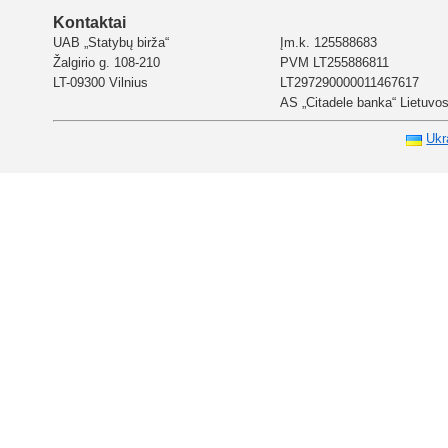
Kontaktai
UAB „Statybų birža“
Įm.k. 125588683
Žalgirio g. 108-210
PVM LT255886811
LT-09300 Vilnius
LT297290000011467617
AS „Citadele banka“ Lietuvos 
Ukr