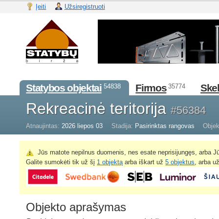
Įeiti
Užsiregistruoti
Statybos objektai
Firmos
Skel
54838
35774
Rekreacinė teritorija
#56384
Atnaujintas:
2026 liepos 03
Stadija:
Pasirinktas rangovas
Objek
Jūs matote nepilnus duomenis, nes esate neprisijungęs, arba Jū
Galite sumokėti tik už šį
1 objektą
arba iškart už
5 objektus
, arba u
Objekto aprašymas