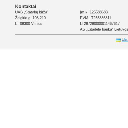
Kontaktai
UAB „Statybų birža“
Įm.k. 125588683
Žalgirio g. 108-210
PVM LT255886811
LT-09300 Vilnius
LT297290000011467617
AS „Citadele banka“ Lietuvos 
Ukr