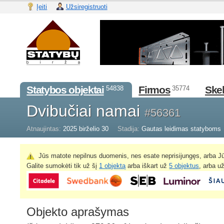
Įeiti
Užsiregistruoti
Statybos objektai
Firmos
Skel
54838
35774
Dvibučiai namai
#56361
Atnaujintas:
2025 birželio 30
Stadija:
Gautas leidimas statyboms
Jūs matote nepilnus duomenis, nes esate neprisijungęs, arba Jū
Galite sumokėti tik už šį
1 objektą
arba iškart už
5 objektus
, arba u
Objekto aprašymas