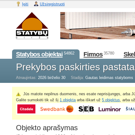
Įeiti
Užsiregistruoti
Statybos objektai
Firmos
Skel
54862
35780
Prekybos paskirties pastat
Atnaujintas:
2026 birželio 30
Stadija:
Gautas leidimas statyboms
Jūs matote nepilnus duomenis, nes esate neprisijungęs, arba Jū
Galite sumokėti tik už šį
1 objektą
arba iškart už
5 objektus
, arba u
Objekto aprašymas