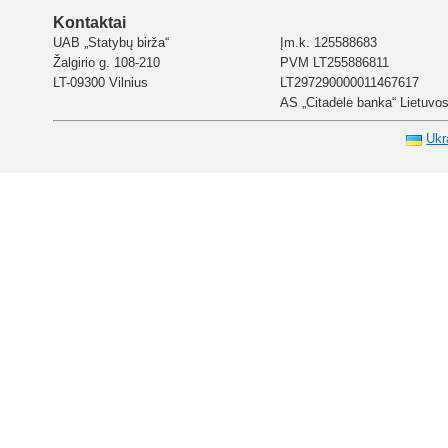
Kontaktai
UAB „Statybų birža“
Įm.k. 125588683
Žalgirio g. 108-210
PVM LT255886811
LT-09300 Vilnius
LT297290000011467617
AS „Citadele banka“ Lietuvos 
Ukr