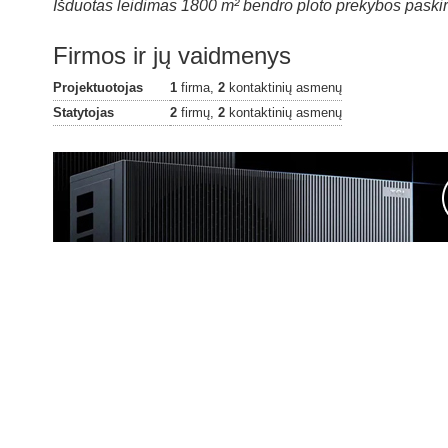
Išduotas leidimas 1800 m² bendro ploto prekybos paskirti
Firmos ir jų vaidmenys
Projektuotojas
1
firma,
2
kontaktinių asmenų
Statytojas
2
firmų,
2
kontaktinių asmenų