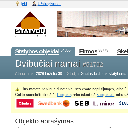
Įeiti
Užsiregistruoti
Statybos objektai
Firmos
Skel
54856
35779
Dvibučiai namai
#51792
Atnaujintas:
2026 birželio 30
Stadija:
Gautas leidimas statyboms
Jūs matote nepilnus duomenis, nes esate neprisijungęs, arba Jū
Galite sumokėti tik už šį
1 objektą
arba iškart už
5 objektus
, arba u
Objekto aprašymas