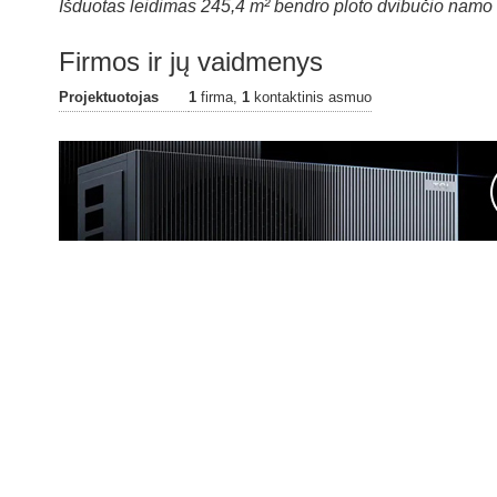
Išduotas leidimas 245,4 m² bendro ploto dvibučio namo (
Firmos ir jų vaidmenys
Projektuotojas
1
firma,
1
kontaktinis asmuo