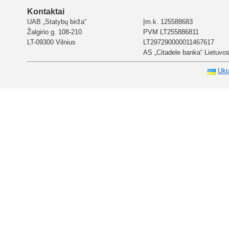
Kontaktai
UAB „Statybų birža“
Įm.k. 125588683
Žalgirio g. 108-210
PVM LT255886811
LT-09300 Vilnius
LT297290000011467617
AS „Citadele banka“ Lietuvos 
Ukr