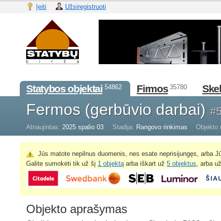
Įeiti
Užsiregistruoti
Statybos objektai
Firmos
Skel
54862
35780
Fermos (gerbūvio darbai)
#
Atnaujintas:
2025 spalio 03
Stadija:
Rangovo rinkimas
Objekto 
Jūs matote nepilnus duomenis, nes esate neprisijungęs, arba Jū
Galite sumokėti tik už šį
1 objektą
arba iškart už
5 objektus
, arba u
Objekto aprašymas