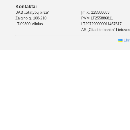
Kontaktai
UAB „Statybų birža“
Įm.k. 125588683
Žalgirio g. 108-210
PVM LT255886811
LT-09300 Vilnius
LT297290000011467617
AS „Citadele banka“ Lietuvos 
Ukr