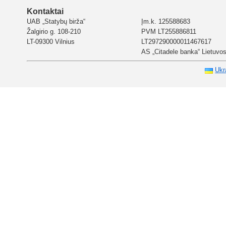
Kontaktai
UAB „Statybų birža“
Įm.k. 125588683
Žalgirio g. 108-210
PVM LT255886811
LT-09300 Vilnius
LT297290000011467617
AS „Citadele banka“ Lietuvos 
Ukr