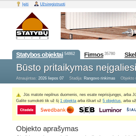
Įeiti
Užsiregistruoti
Statybos objektai
Firmos
Skel
54862
35780
Būsto pritaikymas neįgalie
Atnaujintas:
2026 liepos 07
Stadija:
Rangovo rinkimas
Objekto 
Jūs matote nepilnus duomenis, nes esate neprisijungęs, arba Jū
Galite sumokėti tik už šį
1 objektą
arba iškart už
5 objektus
, arba u
Objekto aprašymas