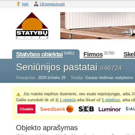
Įeiti
Užsiregistruoti
Statybos objektai
Firmos
Skel
54862
35780
Seniūnijos pastatai
#46724
Atnaujintas:
2026 birželio 29
Stadija:
Gautas leidimas statyboms
Jūs matote nepilnus duomenis, nes esate neprisijungęs, arba Jū
Galite sumokėti tik už šį
1 objektą
arba iškart už
5 objektus
, arba u
Objekto aprašymas