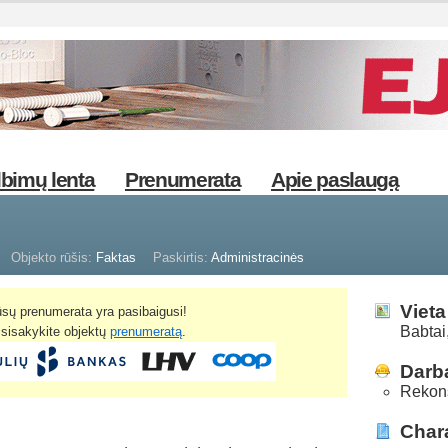
bimų lenta
Prenumerata
Apie paslaugą
Objekto rūšis:
Faktas
Paskirtis:
Administracinės
Vieta
sų prenumerata yra pasibaigusi!
Babtai
žsisakykite objektų
prenumeratą
.
Darba
Rekons
Chara