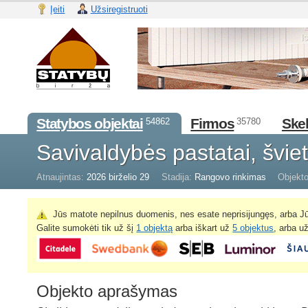
Įeiti
Užsiregistruoti
Statybos objektai
Firmos
Skel
54862
35780
Savivaldybės pastatai, švie
Atnaujintas:
2026 birželio 29
Stadija:
Rangovo rinkimas
Objekto
Jūs matote nepilnus duomenis, nes esate neprisijungęs, arba Jū
Galite sumokėti tik už šį
1 objektą
arba iškart už
5 objektus
, arba u
Objekto aprašymas