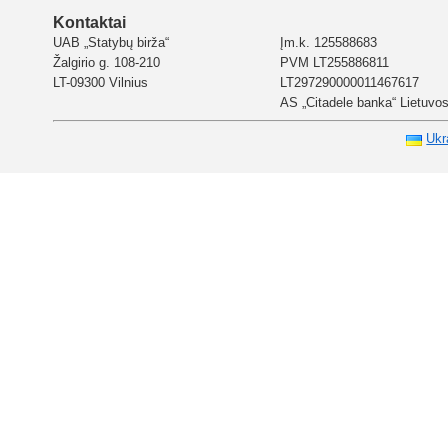
Kontaktai
UAB „Statybų birža“
Įm.k. 125588683
Žalgirio g. 108-210
PVM LT255886811
LT-09300 Vilnius
LT297290000011467617
AS „Citadele banka“ Lietuvos 
Ukr