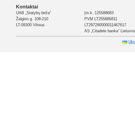
Kontaktai
UAB „Statybų birža“
Įm.k. 125588683
Žalgirio g. 108-210
PVM LT255886811
LT-09300 Vilnius
LT297290000011467617
AS „Citadele banka“ Lietuvos 
Ukr