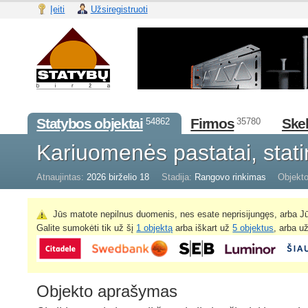
Įeiti
Užsiregistruoti
Statybos objektai
Firmos
Skel
54862
35780
Kariuomenės pastatai, stati
Atnaujintas:
2026 birželio 18
Stadija:
Rangovo rinkimas
Objekto
Jūs matote nepilnus duomenis, nes esate neprisijungęs, arba Jū
Galite sumokėti tik už šį
1 objektą
arba iškart už
5 objektus
, arba u
Objekto aprašymas