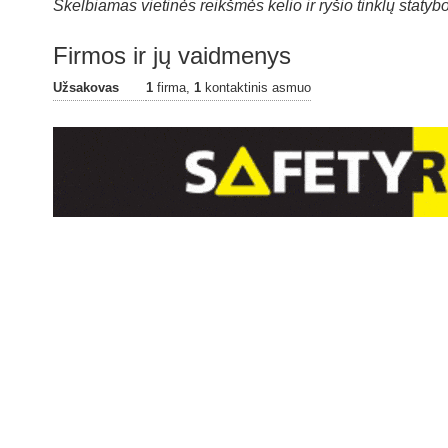
Skelbiamas vietinės reikšmės kelio ir ryšio tinklų staty
Firmos ir jų vaidmenys
Užsakovas
1
firma,
1
kontaktinis asmuo