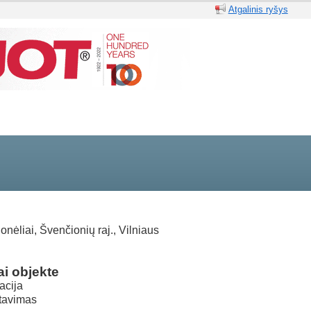
Atgalinis ryšys
onėliai, Švenčionių raj., Vilniaus
i objekte
acija
tavimas