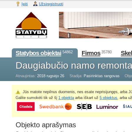
Įeiti
Užsiregistruoti
Statybos objektai
Firmos
Skel
54862
35780
Daugiabučio namo remont
Atnaujintas:
2018 rugsėjo 26
Stadija:
Pasirinktas rangovas
Obje
Jūs matote nepilnus duomenis, nes esate neprisijungęs, arba Jū
Galite sumokėti tik už šį
1 objektą
arba iškart už
5 objektus
, arba u
Objekto aprašymas