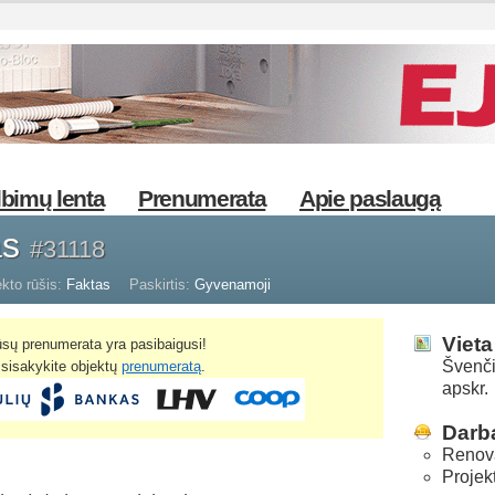
bimų lenta
Prenumerata
Apie paslaugą
as
#31118
kto rūšis:
Faktas
Paskirtis:
Gyvenamoji
Vieta
sų prenumerata yra pasibaigusi!
Švenči
žsisakykite objektų
prenumeratą
.
apskr.
Darba
Renov
Projek