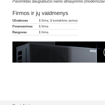
Pasirinktas daugiabučio namo atnaujinimo (modernizav
Firmos ir jų vaidmenys
Užsakovas
1
firma,
1
kontaktinis asmuo
Finansavimas
1
firma
Rangovas
1
firma