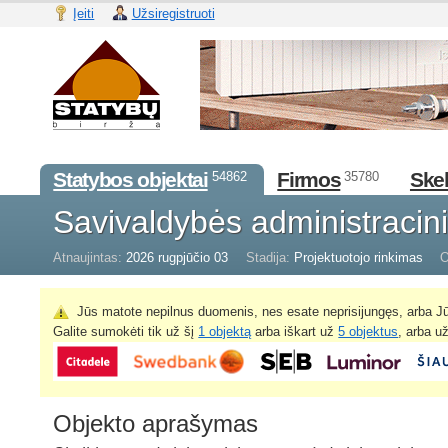
Įeiti
Užsiregistruoti
Statybos objektai
Firmos
Skel
54862
35780
Savivaldybės administracini
Atnaujintas:
2026 rugpjūčio 03
Stadija:
Projektuotojo rinkimas
O
Jūs matote nepilnus duomenis, nes esate neprisijungęs, arba Jū
Galite sumokėti tik už šį
1 objektą
arba iškart už
5 objektus
, arba u
Objekto aprašymas