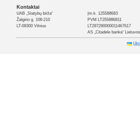
Kontaktai
UAB „Statybų birža“
Įm.k. 125588683
Žalgirio g. 108-210
PVM LT255886811
LT-09300 Vilnius
LT297290000011467617
AS „Citadele banka“ Lietuvos 
Ukr