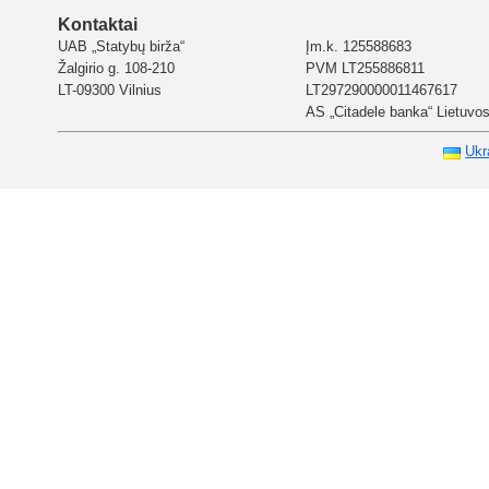
Kontaktai
UAB „Statybų birža“
Įm.k. 125588683
Žalgirio g. 108-210
PVM LT255886811
LT-09300 Vilnius
LT297290000011467617
AS „Citadele banka“ Lietuvos 
Ukr