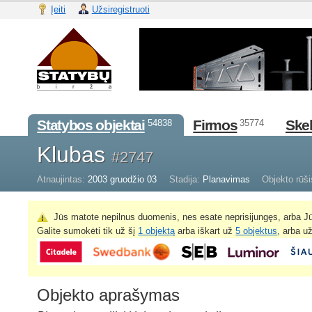
Įeiti
Užsiregistruoti
Statybos objektai
Firmos
Skel
54838
35774
Klubas
#2747
Atnaujintas:
2003 gruodžio 03
Stadija:
Planavimas
Objekto rūši
Jūs matote nepilnus duomenis, nes esate neprisijungęs, arba Jū
Galite sumokėti tik už šį
1 objektą
arba iškart už
5 objektus
, arba u
Objekto aprašymas