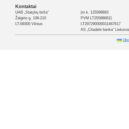
Kontaktai
UAB „Statybų birža“
Įm.k. 125588683
Žalgirio g. 108-210
PVM LT255886811
LT-09300 Vilnius
LT297290000011467617
AS „Citadele banka“ Lietuvos 
Ukr