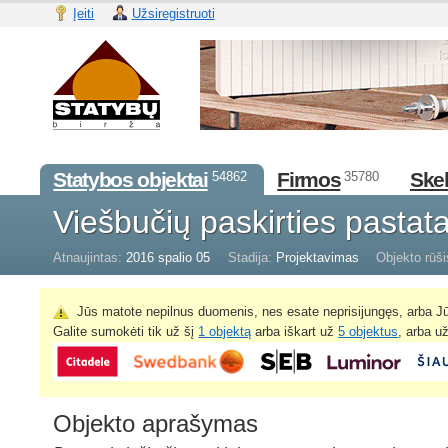
Įeiti
Užsiregistruoti
Statybos objektai
Firmos
Skel
54862
35780
Viešbučių paskirties pastat
Atnaujintas:
2016 spalio 05
Stadija:
Projektavimas
Objekto rūši
Jūs matote nepilnus duomenis, nes esate neprisijungęs, arba Jū
Galite sumokėti tik už šį
1 objektą
arba iškart už
5 objektus
, arba u
Objekto aprašymas