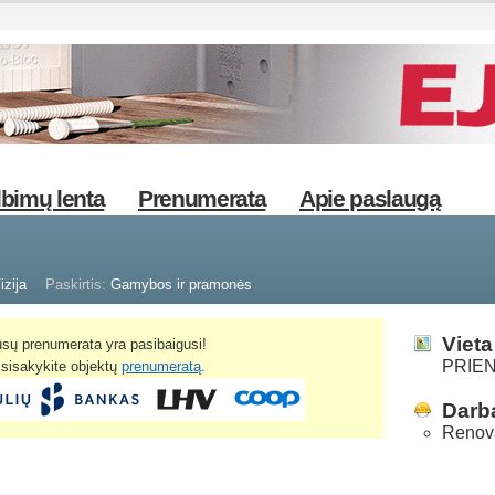
bimų lenta
Prenumerata
Apie paslaugą
izija
Paskirtis:
Gamybos ir pramonės
Vieta
sų prenumerata yra pasibaigusi!
PRIENA
žsisakykite objektų
prenumeratą
.
Darba
Renov