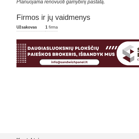
Planuojama renovuoti gamybinį pastatą.
Firmos ir jų vaidmenys
Užsakovas
1
firma