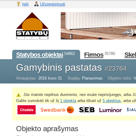
Įeiti
Užsiregistruoti
Statybos objektai
Firmos
Skel
54862
35780
Gamybinis pastatas
#23764
Atnaujintas:
2016 kovo 31
Stadija:
Planavimas
Objekto rūšis:
V
Jūs matote nepilnus duomenis, nes esate neprisijungęs, arba Jū
Galite sumokėti tik už šį
1 objektą
arba iškart už
5 objektus
, arba u
Objekto aprašymas