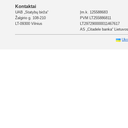
Kontaktai
UAB „Statybų birža“
Įm.k. 125588683
Žalgirio g. 108-210
PVM LT255886811
LT-09300 Vilnius
LT297290000011467617
AS „Citadele banka“ Lietuvos 
Ukr