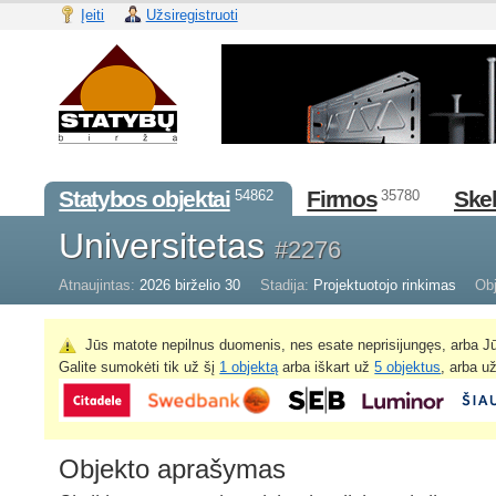
Įeiti
Užsiregistruoti
Statybos objektai
Firmos
Skel
54862
35780
Universitetas
#2276
Atnaujintas:
2026 birželio 30
Stadija:
Projektuotojo rinkimas
Obj
Jūs matote nepilnus duomenis, nes esate neprisijungęs, arba Jū
Galite sumokėti tik už šį
1 objektą
arba iškart už
5 objektus
, arba u
Objekto aprašymas