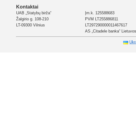
Kontaktai
UAB „Statybų birža“
Įm.k. 125588683
Žalgirio g. 108-210
PVM LT255886811
LT-09300 Vilnius
LT297290000011467617
AS „Citadele banka“ Lietuvos 
Ukr