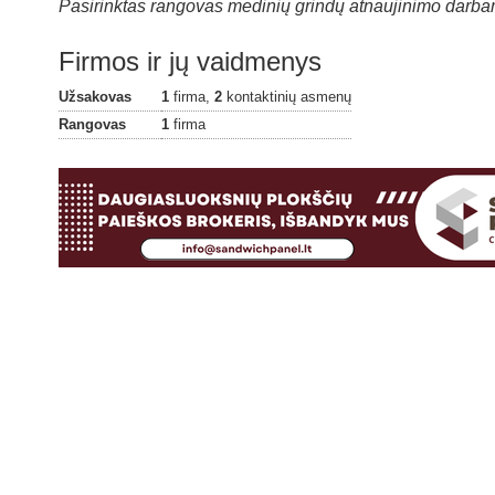
Pasirinktas rangovas medinių grindų atnaujinimo darba
Firmos ir jų vaidmenys
Užsakovas
1
firma,
2
kontaktinių asmenų
Rangovas
1
firma