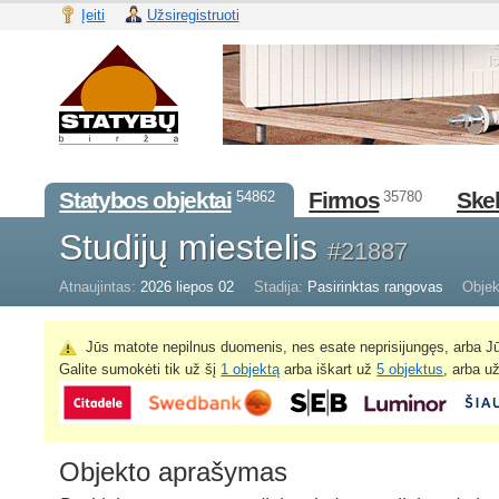
Įeiti
Užsiregistruoti
Statybos objektai
Firmos
Skel
54862
35780
Studijų miestelis
#21887
Atnaujintas:
2026 liepos 02
Stadija:
Pasirinktas rangovas
Objek
Jūs matote nepilnus duomenis, nes esate neprisijungęs, arba Jū
Galite sumokėti tik už šį
1 objektą
arba iškart už
5 objektus
, arba u
Objekto aprašymas