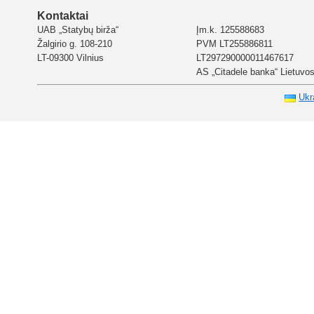
Kontaktai
UAB „Statybų birža“
Įm.k. 125588683
Žalgirio g. 108-210
PVM LT255886811
LT-09300 Vilnius
LT297290000011467617
AS „Citadele banka“ Lietuvos 
Ukr