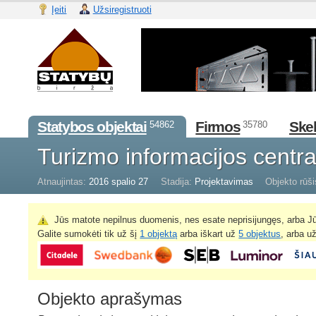
Įeiti
Užsiregistruoti
Statybos objektai
Firmos
Skel
54862
35780
Turizmo informacijos centr
Atnaujintas:
2016 spalio 27
Stadija:
Projektavimas
Objekto rūši
Jūs matote nepilnus duomenis, nes esate neprisijungęs, arba Jū
Galite sumokėti tik už šį
1 objektą
arba iškart už
5 objektus
, arba u
Objekto aprašymas