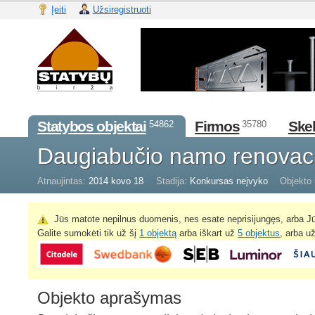
Įeiti
Užsiregistruoti
Statybos objektai
Firmos
Skel
54862
35780
Daugiabučio namo renovac
Atnaujintas:
2014 kovo 18
Stadija:
Konkursas neįvyko
Objekto 
Jūs matote nepilnus duomenis, nes esate neprisijungęs, arba Jū
Galite sumokėti tik už šį
1 objektą
arba iškart už
5 objektus
, arba u
Objekto aprašymas