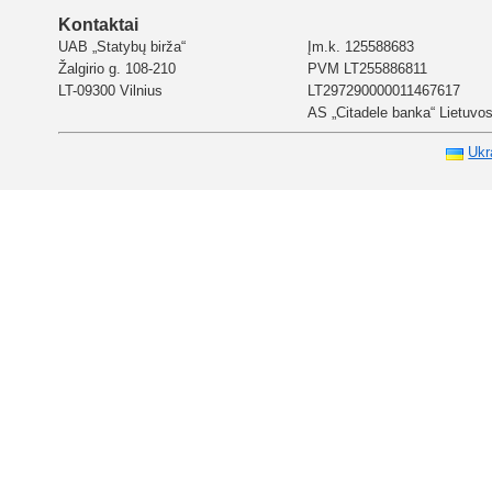
Kontaktai
UAB „Statybų birža“
Įm.k. 125588683
Žalgirio g. 108-210
PVM LT255886811
LT-09300 Vilnius
LT297290000011467617
AS „Citadele banka“ Lietuvos 
Ukr