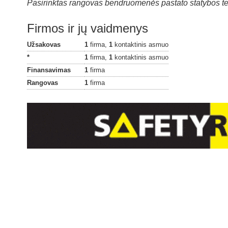
Pasirinktas rangovas bendruomenės pastato statybos tech
Firmos ir jų vaidmenys
Užsakovas
1
firma,
1
kontaktinis asmuo
*
1
firma,
1
kontaktinis asmuo
Finansavimas
1
firma
Rangovas
1
firma