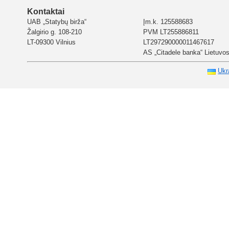
Kontaktai
UAB „Statybų birža“
Įm.k. 125588683
Žalgirio g. 108-210
PVM LT255886811
LT-09300 Vilnius
LT297290000011467617
AS „Citadele banka“ Lietuvos 
Ukr