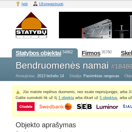
Įeiti
Užsiregistruoti
Statybos objektai
Firmos
Skel
54862
35780
Bendruomenės namai
#1848
Atnaujintas:
2013 birželio 14
Stadija:
Pasirinktas rangovas
Obje
Jūs matote nepilnus duomenis, nes esate neprisijungęs, arba Jū
Galite sumokėti tik už šį
1 objektą
arba iškart už
5 objektus
, arba u
Objekto aprašymas