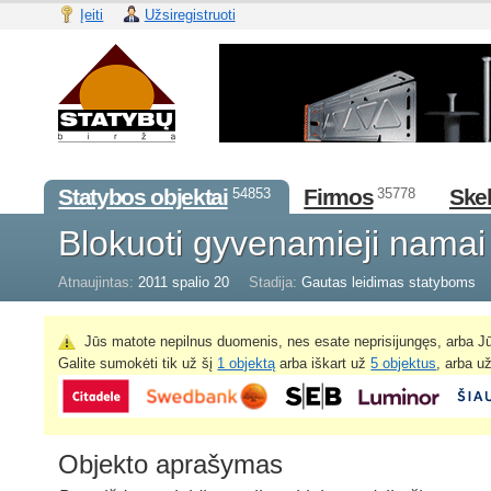
Įeiti
Užsiregistruoti
Statybos objektai
Firmos
Skel
54853
35778
Blokuoti gyvenamieji nama
Atnaujintas:
2011 spalio 20
Stadija:
Gautas leidimas statyboms
Jūs matote nepilnus duomenis, nes esate neprisijungęs, arba Jū
Galite sumokėti tik už šį
1 objektą
arba iškart už
5 objektus
, arba u
Objekto aprašymas