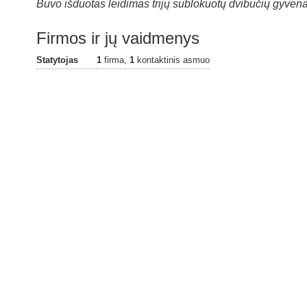
Buvo išduotas leidimas trijų sublokuotų dvibučių gyven
Firmos ir jų vaidmenys
Statytojas
1
firma,
1
kontaktinis asmuo