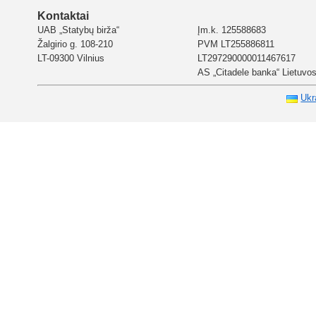
Kontaktai
UAB „Statybų birža“
Įm.k. 125588683
Žalgirio g. 108-210
PVM LT255886811
LT-09300 Vilnius
LT297290000011467617
AS „Citadele banka“ Lietuvos 
Ukr